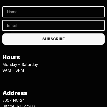
SUBSCRIBE
Hours
Monday – Saturday
9AM – 8PM
Address
3007 NC-24
Biscoe, NC 27209